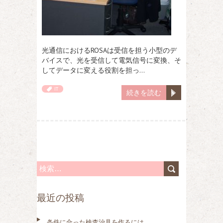
光通信におけるROSAは受信を担う小型のデ
バイスで、光を受信して電気信号に変換、そ
してデータに変える役割を担っ…
IT
続きを読む
検
索
最近の投稿
:
条件に合った検査治具を作るには