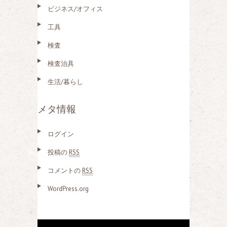
ビジネス/オフィス
工具
検査
検査治具
生活/暮らし
メタ情報
ログイン
投稿の
RSS
コメントの
RSS
WordPress.org