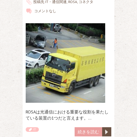
投稿先
IT・通信関連
,
ROSA
,
コネクタ
コメントなし
ROSAは光通信における重要な役割を果たし
ている装置の1つだと言えます。…
IT
続きを読む