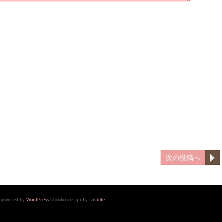
次の投稿へ
powered by
WordPress
. Chooko design by
Iceable