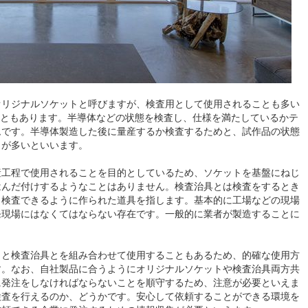
オリジナルソケットと呼びますが、検査用として使用されることも多い
こともあります。半導体などの状態を検査し、仕様を満たしているかテ
ムです。半導体製造した後に量産するか検査するためと、試作品の状態
とが多いといいます。
産工程で使用されることを目的としているため、ソケットを基盤にねじ
はんだ付けするようなことはありません。検査治具とは検査をするとき
も検査できるように作られた道具を指します。基本的に工場などの現場
発現場にはなくてはならない存在です。一般的に業者が製造することに
トと検査治具とを組み合わせて使用することもあるため、的確な使用方
す。なお、自社製品に合うようにオリジナルソケットや検査治具両方共
に発注をしなければならないことを順守するため、注意が必要といえま
検査を行えるのか、どうかです。安心して依頼することができる環境を