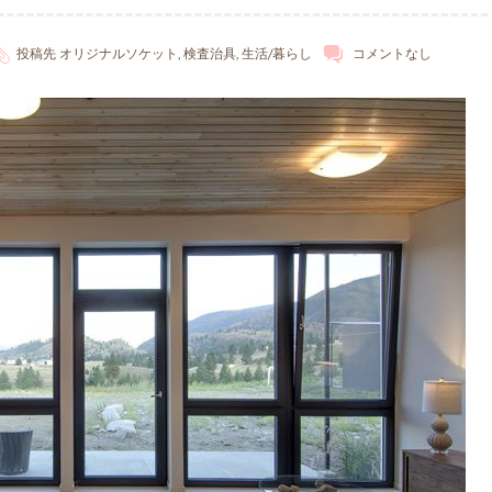
投稿先
オリジナルソケット
,
検査治具
,
生活/暮らし
コメントなし